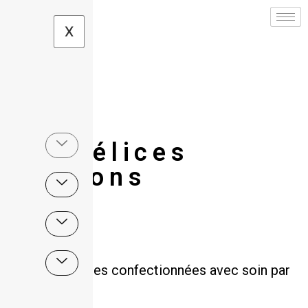
X
Les délices
gloutons
Des confiseries confectionnées avec soin par
.
Violette