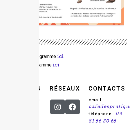
Télécharger le programme
ici
Consulter le programme
ici
Adhérer
ici
HORAIRES
RÉSEAUX
CONTACTS
Du mercredi au
email
:
samedi : de 9h
cafedespratiq
à 18h.
téléphone
:
03
81 56 20 65