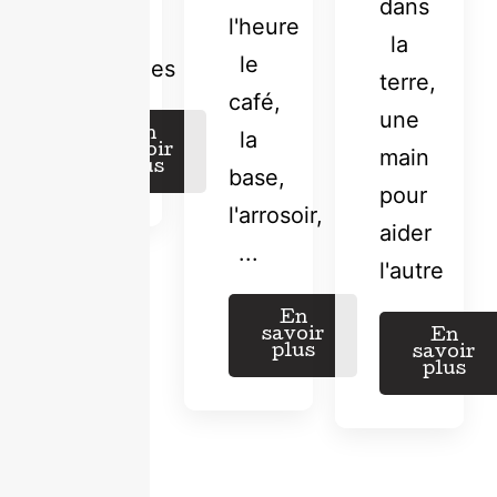
dans
l'heure
des
la
le
pratiques
terre,
café,
une
En
la
savoir
main
plus
base,
pour
l'arrosoir,
aider
...
l'autre
En
savoir
En
plus
savoir
plus