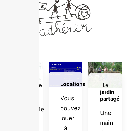
Le
Locations
pratique
Le
jardin
Vous
partagé
La
pouvez
monnaie
Une
louer
du
main
à
café