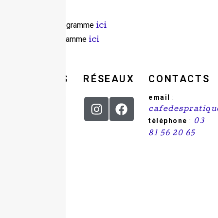
Télécharger le programme
ici
Consulter le programme
ici
Adhérer
ici
HORAIRES
RÉSEAUX
CONTACTS
Du mercredi au
email
:
samedi : de 9h
cafedespratiq
à 18h.
téléphone
:
03
81 56 20 65