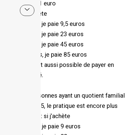
1 pratique = 1 euro
Mais si j’achète
10
pratiques
, je paie 9,5 euros
25
pratiques
, je paie 23 euros
50
pratiques
, je paie 45 euros
100
pratiques
, je paie 85 euros
Bien sûr, il est aussi possible de payer en
euros au café.
Pour les personnes ayant un quotient familial
inférieur à 775, le pratique est encore plus
économique : si j’achète
10 pratiques, je paie 9 euros