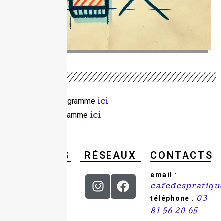
Télécharger le programme
ici
Consulter le programme
ici
Adhérer
ici
HORAIRES
RÉSEAUX
CONTACTS
Du mercredi au
email
:
samedi : de 9h
cafedespratiq
à 18h.
téléphone
:
03
81 56 20 65