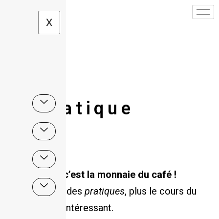
X
Le pratique
Le
pratique
, c’est la monnaie du café !
Plus j’achète des
pratiques
, plus le cours du
pratique
est intéressant.