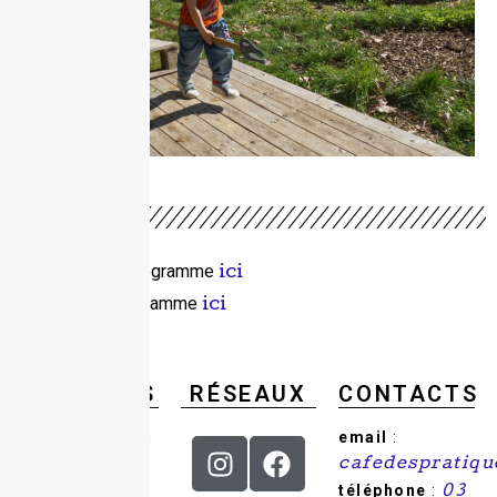
Télécharger le programme
ici
Consulter le programme
ici
Adhérer
ici
HORAIRES
RÉSEAUX
CONTACTS
Du mercredi au
email
:
samedi : de 9h
cafedespratiq
à 18h.
téléphone
:
03